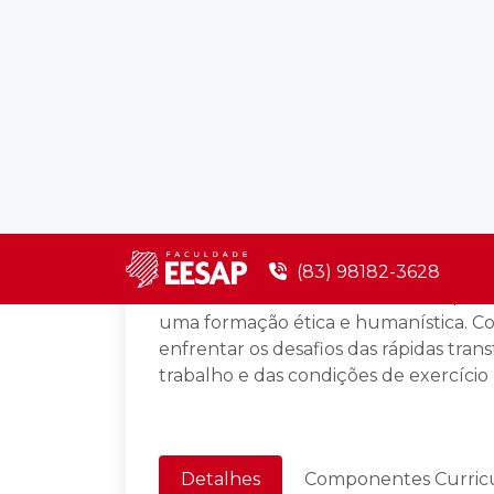
Nutrição
EAD/Digital
Pres
O curso de Bacharelado em Nutrição 
no estudante a cultura investigativa e
na busca da integração do ensino co
iniciação científica, de prática profi
discente.
O curso foi concebido com o compromi
uma formação ética e humanística. Co
enfrentar os desafios das rápidas tra
trabalho e das condições de exercício p
Detalhes
Componentes Curricu