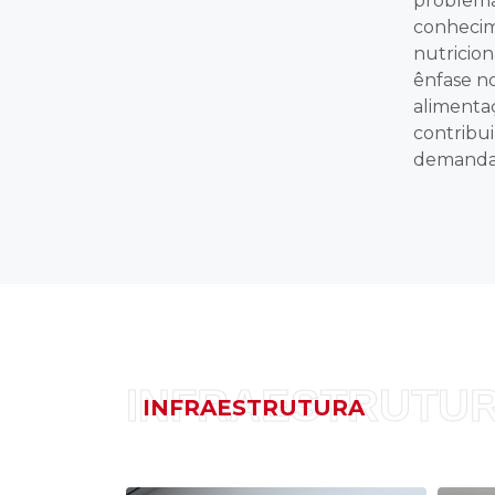
problema
conhecim
nutricion
ênfase n
alimentaç
contribu
demandas 
INFRAESTRUTU
INFRAESTRUTURA