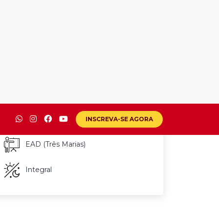
INSCREVA-SE
VER INVESTIMENTO
4 Anos
Bacharelado
EAD (Três Marias)
Integral