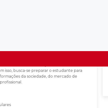
encial
valoriza processos capazes de desenvolverem
 o conhecimento técnico. Para tanto, apoia-se
m a extensão por meio dos programas de
ssional e programas específicos de aprimoramento
sso de oferecer formação técnica ao lado de
m isso, busca-se preparar o estudante para
nsformações da sociedade, do mercado de
rofissional.
lares