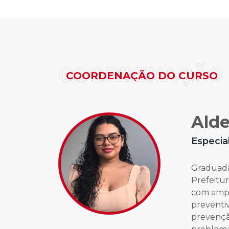
COORDENAÇÃO
COORDENAÇÃO DO CURSO
Alde
Especial
Graduada
Prefeitur
com ampl
preventi
prevençã