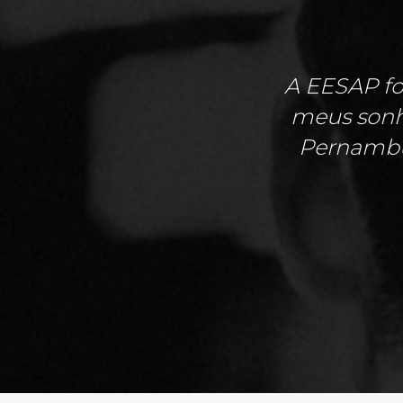
A EESAP fo
meus sonho
Pernambu