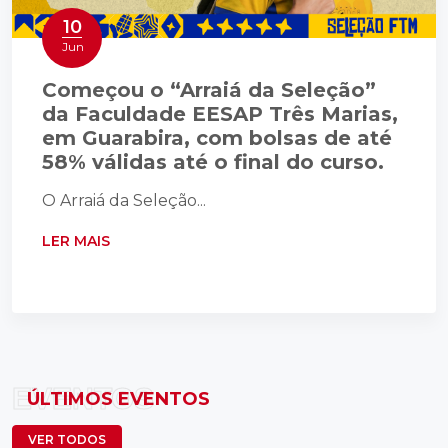
10
Jun
Começou o “Arraiá da Seleção”
da Faculdade EESAP Três Marias,
em Guarabira, com bolsas de até
58% válidas até o final do curso.
O Arraiá da Seleção...
LER MAIS
EVENTOS
ÚLTIMOS EVENTOS
VER TODOS