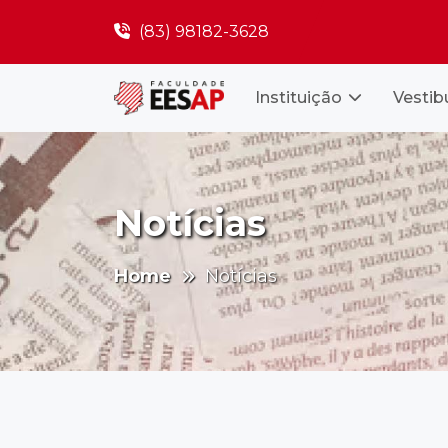
(83) 98182-3628
Instituição
Vestib
Notícias
Home
Notícias