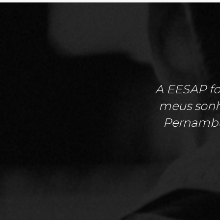
A EESAP fo
meus sonho
Pernambu