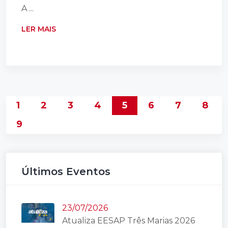
A ...
LER MAIS
1
2
3
4
5
6
7
8
9
Últimos Eventos
23/07/2026
Atualiza EESAP Três Marias 2026