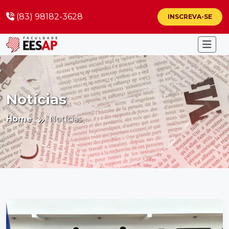
(83) 98182-3628
INSCREVA-SE
Notícias
Home
Notícias