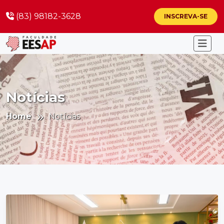
(83) 98182-3628
INSCREVA-SE
Notícias
Home
Notícias