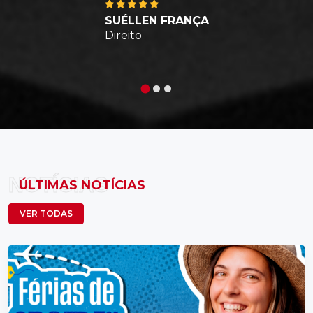
SUÉLLEN FRANÇA
Direito
NOTÍCIAS
ÚLTIMAS NOTÍCIAS
VER TODAS