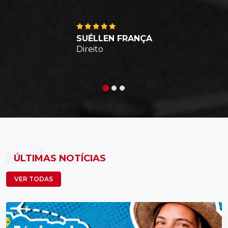
SUÉLLEN FRANÇA
Direito
NOTÍCIAS
ÚLTIMAS NOTÍCIAS
VER TODAS