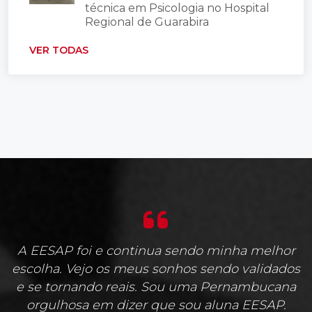
técnica em Psicologia no Hospital
Regional de Guarabira
VER TODAS
A EESAP foi e continua sendo minha melhor
escolha. Vejo os meus sonhos sendo validados
e se tornando reais. Sou uma Pernambucana
orgulhosa em dizer que sou aluna EESAP.