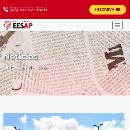
(83) 98182-3628
INSCREVA-SE
Notícias
Home
Notícias