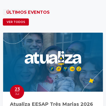
EVENTOS
ÚLTIMOS EVENTOS
VER TODOS
23
Jul
Atualiza EESAP Três Marias 2026