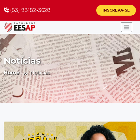
(83) 98182-3628
INSCREVA-SE
Notícias
Home
Notícias