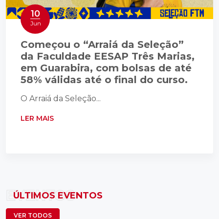
10
Jun
Começou o “Arraiá da Seleção”
da Faculdade EESAP Três Marias,
em Guarabira, com bolsas de até
58% válidas até o final do curso.
O Arraiá da Seleção...
LER MAIS
EVENTOS
ÚLTIMOS EVENTOS
VER TODOS