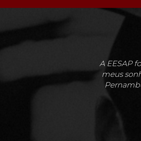
A EESAP fo
meus sonho
Pernambu