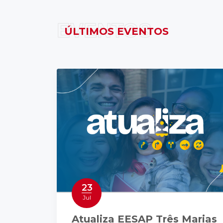
EVENTOS
ÚLTIMOS EVENTOS
23
Jul
Atualiza EESAP Três Marias