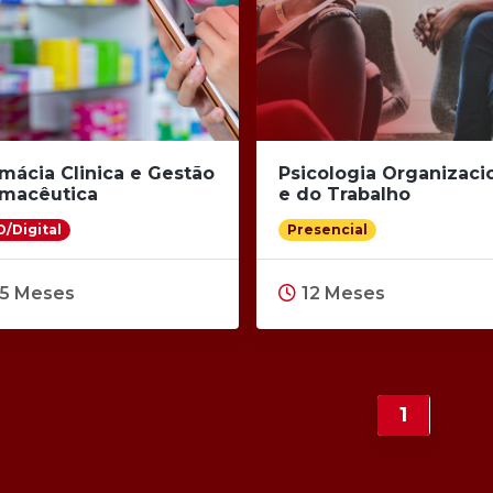
mácia Clinica e Gestão
Psicologia Organizaci
rmacêutica
e do Trabalho
/Digital
Presencial
15 Meses
12 Meses
1