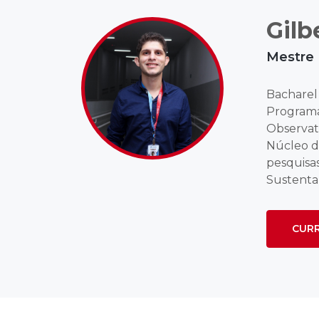
Gilb
Mestre
Bacharel
Programa
Observat
Núcleo d
pesquisa
Sustentab
CURR