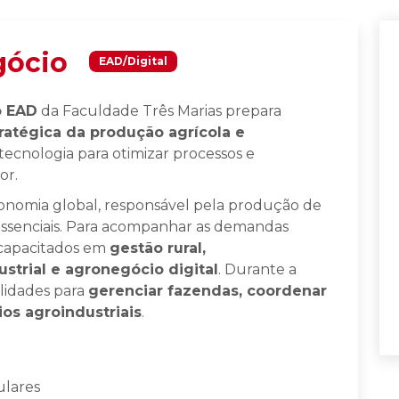
gócio
EAD/Digital
o EAD
da Faculdade Três Marias prepara
ratégica da produção agrícola e
 tecnologia para otimizar processos e
or.
onomia global, responsável pela produção de
 essenciais. Para acompanhar as demandas
s capacitados em
gestão rural,
ustrial e agronegócio digital
. Durante a
lidades para
gerenciar fazendas, coordenar
ios agroindustriais
.
lares