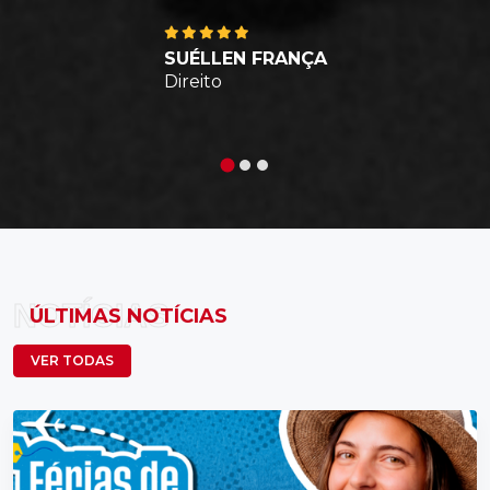
SUÉLLEN FRANÇA
Direito
NOTÍCIAS
ÚLTIMAS NOTÍCIAS
VER TODAS