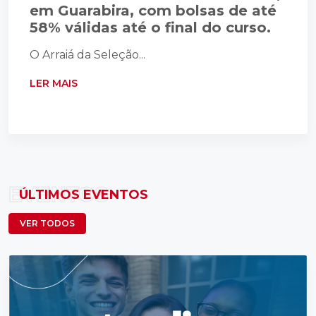
em Guarabira, com bolsas de até
58% válidas até o final do curso.
O Arraiá da Seleção...
LER MAIS
EVENTOS
ÚLTIMOS EVENTOS
VER TODOS