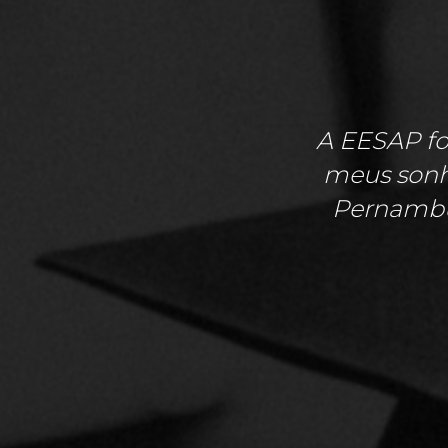
A EESAP fo
meus sonho
Pernambu