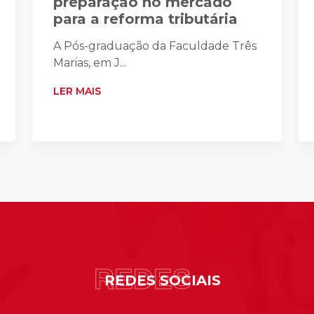
preparação no mercado
para a reforma tributária
A Pós-graduação da Faculdade Três
Marias, em J...
LER MAIS
REDES
REDES SOCIAIS