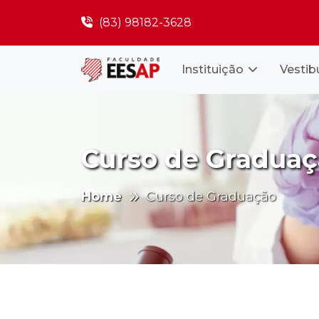
(83) 98182-3628
Instituição
Vestib
Curso de Gradua
Home
Curso de Graduação