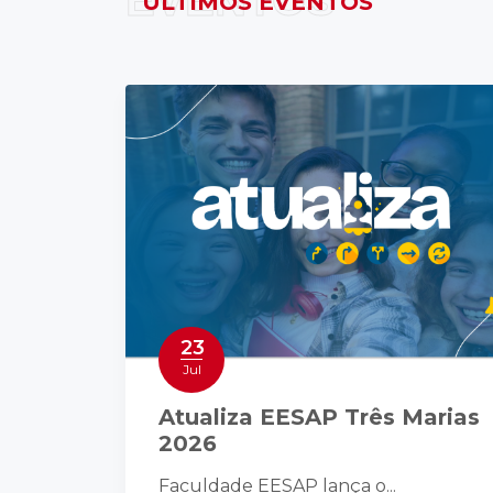
EVENTOS
ÚLTIMOS EVENTOS
23
Jul
Atualiza EESAP Três Marias
2026
Faculdade EESAP lança o...